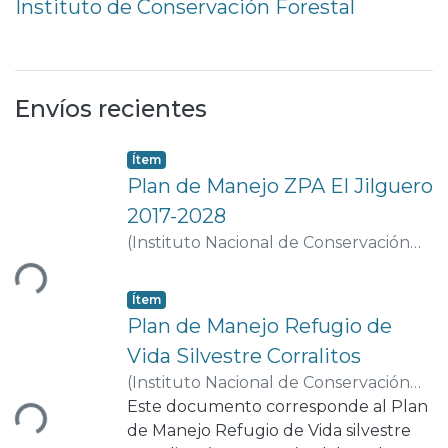
Instituto de Conservación Forestal
Envíos recientes
Item type:
,
Ítem
Plan de Manejo ZPA El Jilguero
2017-2028
gando...
(
Instituto Nacional de Conservación
Forestal (ICF).
,
2009-02-20
)
Instituto
Nacional de Conservación Forestal
Item type:
,
Ítem
(ICF).
;
2223-7703
Plan de Manejo Refugio de
Vida Silvestre Corralitos
gando...
(
Instituto Nacional de Conservación
Forestal (ICF).
Este documento corresponde al Plan
,
2013
)
Instituto Nacional
de Conservación Forestal (ICF).
de Manejo Refugio de Vida silvestre
;
2223-