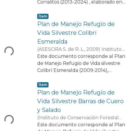
7703
Corralitos (2013-2024) , elaborado en
cumplimiento del Decreto Legislativo
87-87, mediante el cual se declara y
Item type:
,
Ítem
reglamenta la protección de esta
Plan de Manejo Refugio de
zona. El plan de Manejo establece las
Vida Silvestre Colibrí
gando...
directrices técnicas, legales y
Esmeralda
administrativas para la conservación,
(
ASESORA S. de R. L.
,
2009
)
Instituto
uso sostenible y gestión de área, en
Nacional de Conservación Forestal
Este documento corresponde al Plan
concordancia con la normativa
(ICF).
de Manejo Refugio de Vida silvestre
;
2223-7703
ambiental vigente a nivel nacional y
Colibrí Esmeralda (2009-2014),
regional.
elaborado en cumplimiento del
Decreto Legislativo No. 159-2005,
Item type:
,
Ítem
mediante el cual se declara y
Plan de Manejo Refugio de
reglamenta la protección de esta
Vida Silvestre Barras de Cuero
gando...
zona. El plan de Manejo establece las
y Salado
directrices técnicas, legales y
(
Instituto de Conservación Forestal
administrativas para la conservación,
(ICF)
Este documento corresponde al Plan
,
2022
)
Instituto de Conservación
uso sostenible y gestión de área, en